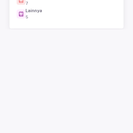
7
Lainnya
5
Jumlah
Jumlah
Penelitian
Penelitian
Berdasarkan
Berdasarkan
Negara
Tahun
38
21