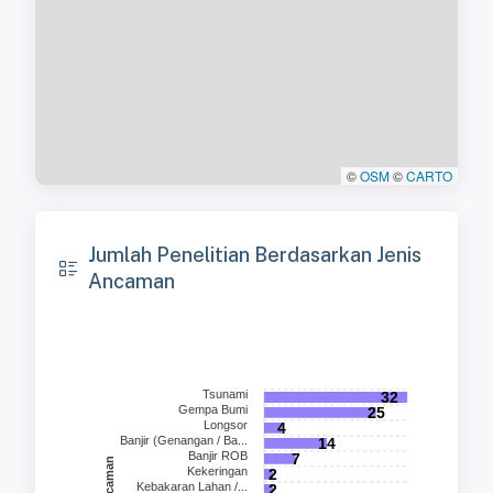
©
OSM
©
CARTO
Jumlah Penelitian Berdasarkan Jenis
Ancaman
Tsunami
32
Gempa Bumi
25
Longsor
4
Banjir (Genangan / Ba...
14
Banjir ROB
7
Kekeringan
2
Kebakaran Lahan /...
2