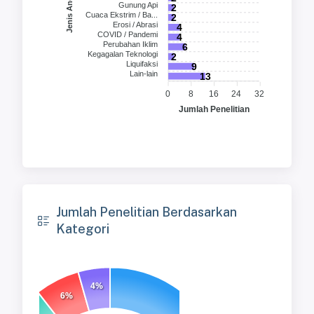
Jenis Ancaman
Gunung Api
2
Cuaca Ekstrim / Ba...
2
Erosi / Abrasi
4
COVID / Pandemi
4
Perubahan Iklim
6
Kegagalan Teknologi
2
Liquifaksi
9
Lain-lain
13
0
8
16
24
32
Jumlah Penelitian
Jumlah Penelitian Berdasarkan
Kategori
4%
6%